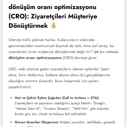
dönüşüm oranı optimizasyonu
(CRO)
: Ziyaretçileri Müşteriye
Dönüştürmek
Sitenize trafik çekmek harika. Kullanıcıların sitenizde
gezinmesinden memnuniyet duymak da öyle. Ama asıl amaç, bu
ziyaretçileri birer müşteriye dönüştürmek değil mi? İşte bu noktada
dönüşüm oranı optimizasyonu
(CRO) devreye girer.
CRO, web sitenize gelen ziyaretçilerin istenen eylemleri (satın
alma, form doldurma, bültene abone olma vb.) gerçekleştirme
olasılığını artırma sürecidir. Bunu başarmak için şunları
yapabilirsiniz:
Net ve Çekici Eylem Çağrıları (Call to Actions – CTA):
Ziyaretçilerin ne yapmasını istediğinizi açıkça belirtin. Örneğin,
“Hemen Satın Al”, “Ücretsiz Deneyin”, “Teklif Alın” gibi butonlar.
Bunlar göz alıcı olmalı ve kolayca fark edilmelidir.
Güven Unsurları Oluşturma:
Müşteri yorumları, sertifikalar, güvenlik