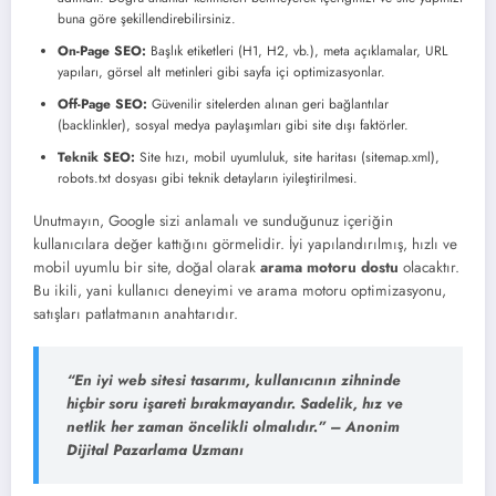
buna göre şekillendirebilirsiniz.
On-Page SEO:
Başlık etiketleri (H1, H2, vb.), meta açıklamalar, URL
yapıları, görsel alt metinleri gibi sayfa içi optimizasyonlar.
Off-Page SEO:
Güvenilir sitelerden alınan geri bağlantılar
(backlinkler), sosyal medya paylaşımları gibi site dışı faktörler.
Teknik SEO:
Site hızı, mobil uyumluluk, site haritası (sitemap.xml),
robots.txt dosyası gibi teknik detayların iyileştirilmesi.
Unutmayın, Google sizi anlamalı ve sunduğunuz içeriğin
kullanıcılara değer kattığını görmelidir. İyi yapılandırılmış, hızlı ve
mobil uyumlu bir site, doğal olarak
arama motoru dostu
olacaktır.
Bu ikili, yani kullanıcı deneyimi ve arama motoru optimizasyonu,
satışları patlatmanın anahtarıdır.
“En iyi web sitesi tasarımı, kullanıcının zihninde
hiçbir soru işareti bırakmayandır. Sadelik, hız ve
netlik her zaman öncelikli olmalıdır.” – Anonim
Dijital Pazarlama Uzmanı