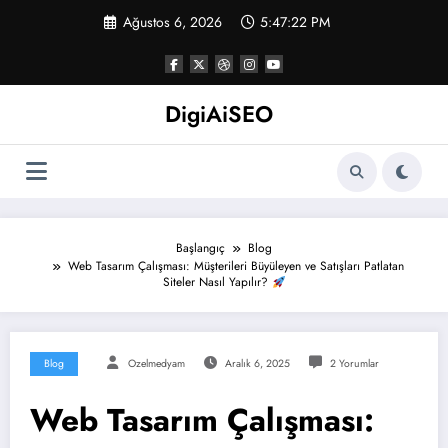
İçeriğe
Ağustos 6, 2026
5:47:23 PM
atla
DigiAiSEO
Başlangıç
Blog
Web Tasarım Çalışması: Müşterileri Büyüleyen ve Satışları Patlatan
Siteler Nasıl Yapılır?
Blog
Ozelmedyam
Aralık 6, 2025
2 Yorumlar
Web Tasarım Çalışması: