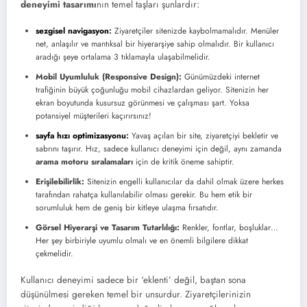
deneyimi tasarımı
nın temel taşları şunlardır:
sezgisel navigasyon
:
Ziyaretçiler sitenizde kaybolmamalıdır. Menüler
net, anlaşılır ve mantıksal bir hiyerarşiye sahip olmalıdır. Bir kullanıcı
aradığı şeye ortalama 3 tıklamayla ulaşabilmelidir.
Mobil Uyumluluk (Responsive Design):
Günümüzdeki internet
trafiğinin büyük çoğunluğu mobil cihazlardan geliyor. Sitenizin her
ekran boyutunda kusursuz görünmesi ve çalışması şart. Yoksa
potansiyel müşterileri kaçırırsınız!
sayfa hızı optimizasyonu
:
Yavaş açılan bir site, ziyaretçiyi bekletir ve
sabrını taşırır. Hız, sadece kullanıcı deneyimi için değil, aynı zamanda
arama motoru sıralamaları
için de kritik öneme sahiptir.
Erişilebilirlik:
Sitenizin engelli kullanıcılar da dahil olmak üzere herkes
tarafından rahatça kullanılabilir olması gerekir. Bu hem etik bir
sorumluluk hem de geniş bir kitleye ulaşma fırsatıdır.
Görsel Hiyerarşi ve Tasarım Tutarlılığı:
Renkler, fontlar, boşluklar…
Her şey birbiriyle uyumlu olmalı ve en önemli bilgilere dikkat
çekmelidir.
Kullanıcı deneyimi sadece bir ‘eklenti’ değil, baştan sona
düşünülmesi gereken temel bir unsurdur. Ziyaretçilerinizin