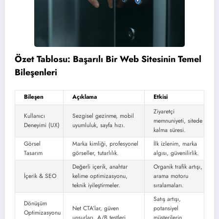
Özet Tablosu: Başarılı Bir Web Sitesinin Temel
Bileşenleri
Bileşen
Açıklama
Etkisi
Ziyaretçi
Kullanıcı
Sezgisel gezinme, mobil
memnuniyeti, sitede
Deneyimi (UX)
uyumluluk, sayfa hızı.
kalma süresi.
Görsel
Marka kimliği, profesyonel
İlk izlenim, marka
Tasarım
görseller, tutarlılık.
algısı, güvenilirlik.
Değerli içerik, anahtar
Organik trafik artışı,
İçerik & SEO
kelime optimizasyonu,
arama motoru
teknik iyileştirmeler.
sıralamaları.
Satış artışı,
Dönüşüm
Net CTA’lar, güven
potansiyel
Optimizasyonu
unsurları, A/B testleri.
müşterilerin