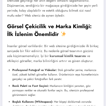
sitenizde geçirdiği her anın değerli olmasını sağlamalısınız.
Düşünsenize, sevdiğiniz bir mağazaya girdiğinizde her şeyin yerli
yerinde, kolay ulaşılabilir ve estetik olduğunu bilmek sizi nasıl
mutlu eder? Web siteniz de aynen öyledir.
Görsel Çekicilik ve Marka Kimliği:
İlk İzlenim Önemlidir
İnsanlar görsel varlıklardır. Bir web sitesine girdiğimizde ilk birkaç
saniyede bir fikir ediniriz. Bu nedenle görsel tasarımın gücünü
asla küçümsememeliyiz. İyi bir
kurumsal kimlik tasarımı
ve
etkileyici görseller, marka bilinirliğini artırır ve güven oluşturur.
Profesyonel Fotoğraf ve Videolar:
Stok görseller yerine, markanıza
özel, yüksek kaliteli görseller kullanın. Ürünlerinizin veya hizmetlerinizin
gerçekçi ve çekici fotoğrafları fark yaratır.
Renk Paleti ve Font Seçimi:
Markanızın kimliğini yansıtan, göz
yormayan renkler ve okunaklı fontlar seçin. Bu, sitenizin profesyonel
görünmesini sağlar.
Boşluk Kullanımı (Whitespace):
Her köşeyi doldurmak zorunda