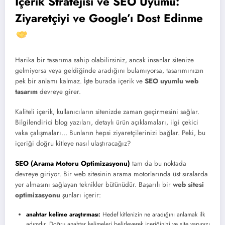
İçerik Stratejisi ve SEO Uyumu:
Ziyaretçiyi ve Google’ı Dost Edinme
Harika bir tasarıma sahip olabilirsiniz, ancak insanlar sitenize
gelmiyorsa veya geldiğinde aradığını bulamıyorsa, tasarımınızın
pek bir anlamı kalmaz. İşte burada içerik ve
SEO uyumlu web
tasarım
devreye girer.
Kaliteli içerik, kullanıcıların sitenizde zaman geçirmesini sağlar.
Bilgilendirici blog yazıları, detaylı ürün açıklamaları, ilgi çekici
vaka çalışmaları… Bunların hepsi ziyaretçilerinizi bağlar. Peki, bu
içeriği doğru kitleye nasıl ulaştıracağız?
SEO (Arama Motoru Optimizasyonu)
tam da bu noktada
devreye giriyor. Bir web sitesinin arama motorlarında üst sıralarda
yer almasını sağlayan teknikler bütünüdür. Başarılı bir
web sitesi
optimizasyonu
şunları içerir:
anahtar kelime araştırması
:
Hedef kitlenizin ne aradığını anlamak ilk
adımdır. Doğru anahtar kelimeleri belirleyerek içeriğinizi ve site yapınızı