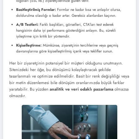
logoları (SSL vb.) ziyaretçilerinize güven verir.
Basitleştirilmiş Formlar:
Formlar ne kadar kısa ve anlaşılır olursa,
doldurulma olasılığı o kadar artar. Gereksiz alanlardan kaçının.
A/B Testleri:
Farklı başlıkları, görselleri, CTA’ları test ederek
hangisinin daha iyi performans gösterdiğini anlayın. Bu, sürekli
iyileştirme için kritik bir yöntemdir.
Kişiselleştirme:
Mümkünse, ziyaretçinin tercihlerine veya geçmiş
davranışlarına göre kişiselleştirilmiş içerik veya teklifler sunun.
Her bir ziyaretçinin potansiyel bir müşteri olduğunu unutmayın.
Sitenizdeki her öğe, bu dönüşümü kolaylaştıracak şekilde
tasarlanmalı ve optimize edilmelidir. Basit bir renk değişikliği veya
bir metin düzenlemesi bile dönüşüm oranlarınızda büyük farklar
yaratabilir. Bu yüzden
analitik ve veri odaklı pazarlama
olmazsa
olmazdır.