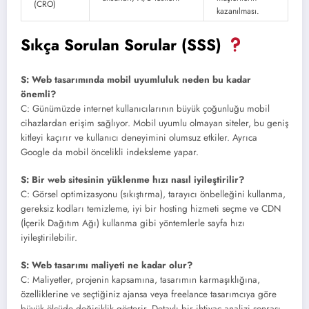
(CRO)
kazanılması.
Sıkça Sorulan Sorular (SSS)
S: Web tasarımında mobil uyumluluk neden bu kadar
önemli?
C: Günümüzde internet kullanıcılarının büyük çoğunluğu mobil
cihazlardan erişim sağlıyor. Mobil uyumlu olmayan siteler, bu geniş
kitleyi kaçırır ve kullanıcı deneyimini olumsuz etkiler. Ayrıca
Google da mobil öncelikli indeksleme yapar.
S: Bir web sitesinin yüklenme hızı nasıl iyileştirilir?
C: Görsel optimizasyonu (sıkıştırma), tarayıcı önbelleğini kullanma,
gereksiz kodları temizleme, iyi bir hosting hizmeti seçme ve CDN
(İçerik Dağıtım Ağı) kullanma gibi yöntemlerle sayfa hızı
iyileştirilebilir.
S: Web tasarımı maliyeti ne kadar olur?
C: Maliyetler, projenin kapsamına, tasarımın karmaşıklığına,
özelliklerine ve seçtiğiniz ajansa veya freelance tasarımcıya göre
büyük ölçüde değişiklik gösterir. Detaylı bir ihtiyaç analizi sonrası