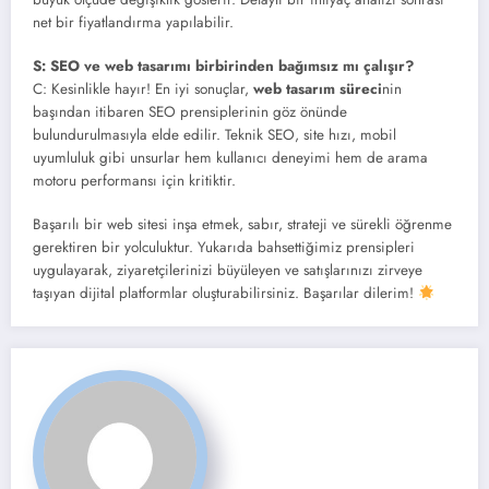
net bir fiyatlandırma yapılabilir.
S: SEO ve web tasarımı birbirinden bağımsız mı çalışır?
C: Kesinlikle hayır! En iyi sonuçlar,
web tasarım süreci
nin
başından itibaren SEO prensiplerinin göz önünde
bulundurulmasıyla elde edilir. Teknik SEO, site hızı, mobil
uyumluluk gibi unsurlar hem kullanıcı deneyimi hem de arama
motoru performansı için kritiktir.
Başarılı bir web sitesi inşa etmek, sabır, strateji ve sürekli öğrenme
gerektiren bir yolculuktur. Yukarıda bahsettiğimiz prensipleri
uygulayarak, ziyaretçilerinizi büyüleyen ve satışlarınızı zirveye
taşıyan dijital platformlar oluşturabilirsiniz. Başarılar dilerim!