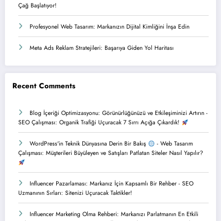
Çağ Başlatıyor!
Profesyonel Web Tasarım: Markanızın Dijital Kimliğini İnşa Edin
Meta Ads Reklam Stratejileri: Başarıya Giden Yol Haritası
Recent Comments
Blog İçeriği Optimizasyonu: Görünürlüğünüzü ve Etkileşiminizi Artırın
-
SEO Çalışması: Organik Trafiği Uçuracak 7 Sırrı Açığa Çıkardık!
WordPress'in Teknik Dünyasına Derin Bir Bakış
-
Web Tasarım
Çalışması: Müşterileri Büyüleyen ve Satışları Patlatan Siteler Nasıl Yapılır?
Influencer Pazarlaması: Markanız İçin Kapsamlı Bir Rehber
-
SEO
Uzmanının Sırları: Sitenizi Uçuracak Taktikler!
Influencer Marketing Olma Rehberi: Markanızı Parlatmanın En Etkili