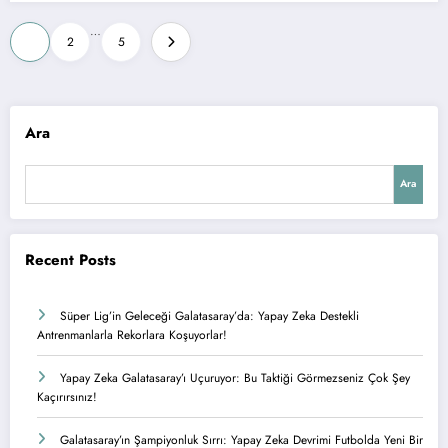
Yazı
…
1
2
5
sayfalandırması
Ara
Ara
Recent Posts
Süper Lig’in Geleceği Galatasaray’da: Yapay Zeka Destekli
Antrenmanlarla Rekorlara Koşuyorlar!
Yapay Zeka Galatasaray’ı Uçuruyor: Bu Taktiği Görmezseniz Çok Şey
Kaçırırsınız!
Galatasaray’ın Şampiyonluk Sırrı: Yapay Zeka Devrimi Futbolda Yeni Bir