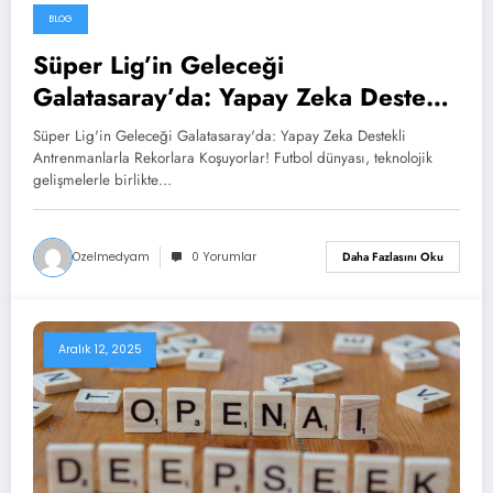
BLOG
Aralık 12, 2025
Süper Lig’in Geleceği
Galatasaray’da: Yapay Zeka Destekli
Antrenmanlarla Rekorlara
Süper Lig'in Geleceği Galatasaray'da: Yapay Zeka Destekli
Koşuyorlar!
Antrenmanlarla Rekorlara Koşuyorlar! Futbol dünyası, teknolojik
gelişmelerle birlikte…
Ozelmedyam
0 Yorumlar
Daha Fazlasını Oku
Aralık 12, 2025