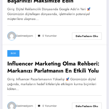
Başarınızı Maksimize Edin
Giriş: Dijital Reklamcılık Dünyasında Google Ads'in Yeri
Günümüzün dijitalleşen dünyasında, işletmelerin potansiyel
müşterilere ulaşması…
Ozelmedyam
0 Yorumlar
Daha Fazlasını Oku
BLOG
Aralık 7, 2025
Influencer Marketing Olma Rehberi:
Markanızı Parlatmanın En Etkili Yolu
Giriş: Influencer Pazarlamasının Yükselişi
Günümüzün dijital
çağında, markaların hedef kitleleriyle etkileşim kurma biçimleri
kökten…
Ozelmedyam
0 Yorumlar
Daha Fazlasını Oku