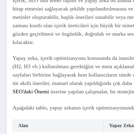
İçerik, SEO’nun temel taşıdır ve yapay zeka bu alanda 
hitap etmesini sağlayacak şekilde yapılandırılmasına ve
metinler oluşturabilir, başlık önerileri sunabilir veya me
zamanı kısıtlı olan içerik üreticileri için büyük bir nim
gözden geçirilmesi ve özgünlük, doğruluk ve marka ses
kılacaktır.
Yapay zeka, içerik optimizasyonu konusunda da inanılmaz 
(H2, H3 vb.) kullanılması gerektiğini ve meta açıklamaları
sayfaları birbirine bağlayarak hem kullanıcıların sited
tür akıllı öneriler, manuel olarak yapıldığında çok daha
SEO'daki Önemi
üzerine yapılan çalışmalar, bu strateji
Aşağıdaki tablo, yapay zekanın içerik optimizasyonunda
Alan
Yapay Zeka 