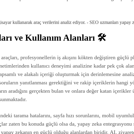
rı ve Kullanım Alanları 🛠️
ları, profesyonellerin iş akışını kökten değiştiren güçlü pl
netimlerinden kullanıcı deneyimi analizine kadar pek çok ala
apsamlı ve alakalı içeriği oluşturmak için derinlemesine anali
soruların yanıtlanması gerektiğini ve rakip içeriklerin hangi y
rın aradığını gerçekten bulan ve onlara değer katan içerikler 
sunmaktadır.
indeki tarama hatalarını, sayfa hızı sorunlarını, mobil uyuml
açlar zaten bu konuda güçlü olsa da, yapay zeka entegrasyonu s
 yapay zekanın en güçlü olduğu alanlardan biridir. AI, ziyaretç