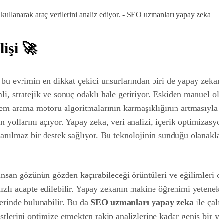
işi 🚀
e bu evrimin en dikkat çekici unsurlarından biri de yapay zeka
i, stratejik ve sonuç odaklı hale getiriyor. Eskiden manuel ola
hem arama motoru algoritmalarının karmaşıklığının artmasıyla
nın yollarını açıyor. Yapay zeka, veri analizi, içerik optimiza
inanılmaz bir destek sağlıyor. Bu teknolojinin sunduğu olana
insan gözünün gözden kaçırabileceği örüntüleri ve eğilimleri o
hızlı adapte edilebilir. Yapay zekanın makine öğrenimi yetenek
lerinde bulunabilir. Bu da
SEO uzmanları yapay zeka
ile çal
stlerini optimize etmekten rakip analizlerine kadar geniş bir 