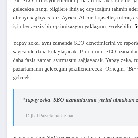
Bu, SEO profesyonellerinin proaktif olarak stratejiler ge
gelecekte hangi bilgilere ihtiyaç duyacağını tahmin ede
olmayı sağlayacaktır. Ayrıca, AI’nın kişiselleştirilmiş
için benzersiz bir optimizasyon yaklaşımı gerekebilir.
S
Yapay zeka, aynı zamanda SEO denetimlerini ve raporl
sayesinde daha kolaylaşacak. Bu durum, SEO uzmanlarını
daha fazla zaman ayırmasını sağlayacak. Yapay zeka, ruti
pazarlamanın geleceğini şekillendirecek. Örneğin,
‘Bir 
gelecek.
“Yapay zeka, SEO uzmanlarının yerini almaktan ziy
– Dijital Pazarlama Uzmanı
Yapay zekanın SEO üzerindeki etkisi, sadece mevcut çal