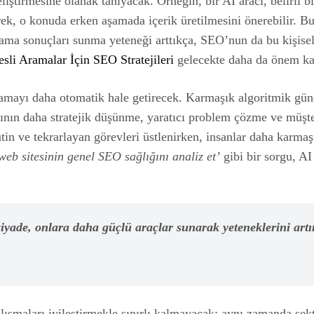
liştirmesine olanak tanıyacak. Örneğin, bir AI aracı, belirli bi
rek, o konuda erken aşamada içerik üretilmesini önerebilir. B
 arama sonuçları sunma yeteneği arttıkça, SEO’nun da bu kişis
esli Aramalar İçin SEO Stratejileri
gelecekte daha da önem ka
amayı daha otomatik hale getirecek. Karmaşık algoritmik gün
n daha stratejik düşünme, yaratıcı problem çözme ve müşteri
n ve tekrarlayan görevleri üstlenirken, insanlar daha karmaşık 
web sitesinin genel SEO sağlığını analiz et’
gibi bir sorgu, AI 
ade, onlara daha güçlü araçlar sunarak yeteneklerini artıra
ışmaları iyileştirmekle sınırlı kalmayacak; aynı zamanda se