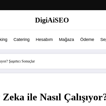
DigiAiSEO
king
Catering
Hesabım
Mağaza
Ödeme
Se
yor? Şaşırtıcı Sonuçlar
eka ile Nasıl Çalışıyor?