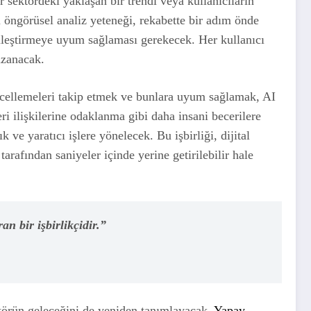
r sektördeki yaklaşan bir trendi veya kullanıcıların
u öngörüsel analiz yeteneği, rekabette bir adım önde
elleştirmeye uyum sağlaması gerekecek. Her kullanıcı
zanacak.
cellemeleri takip etmek ve bunlara uyum sağlamak, AI
 ilişkilerine odaklanma gibi daha insani becerilere
ve yaratıcı işlere yönelecek. Bu işbirliği, dijital
tarafından saniyeler içinde yerine getirilebilir hale
n bir işbirlikçidir.”
ktörün geleceğini de yeniden tanımlayacak.
Yapay