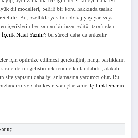
mayıp, aynı zamanda içeriğin hedef kitleye daha iyi
ük dil modelleri, belirli bir konu hakkında taslak
üretebilir. Bu, özellikle yaratıcı blokaj yaşayan veya
len içeriklerin her zaman bir insan editör tarafından
çerik Nasıl Yazılır?
bu süreci daha da anlaşılır
er için optimize edilmesi gerektiğini, hangi başlıkların
ratejilerini geliştirmek için de kullanılabilir; alakalı
ın site yapısını daha iyi anlamasına yardımcı olur. Bu
hızlandırır ve daha kesin sonuçlar verir.
İç Linklemenin
Sonuç