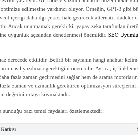
devrim yaratıyor. AI, sadece yazım hatalarını düzeltmekle kal
 optimize edilmesine yardımcı oluyor. Örneğin, GPT-3 gibi büy
vcut içeriği daha ilgi çekici hale getirecek alternatif ifadeler 
ettir. Ancak unutmamak gerekir ki, yapay zeka tarafından üreti
ine uygunluk açısından denetlenmesi önemlidir.
SEO Uyumlu İ
derecede etkilidir. Belirli bir sayfanın hangi anahtar kelimel
n nasıl yazılması gerektiğini önerebilir. Ayrıca, iç linkleme st
e daha fazla zaman geçirmesini sağlar hem de arama motorların
 fazla zaman ve uzmanlık gerektiren optimizasyon süreçlerini 
nin değerini ortaya koymaktadır.
 sunduğu bazı temel faydaları özetlemektedir:
Katkısı