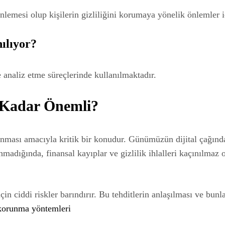
lemesi olup kişilerin gizliliğini korumaya yönelik önlemler iç
nılıyor?
 analiz etme süreçlerinde kullanılmaktadır.
 Kadar Önemli?
nması amacıyla kritik bir konudur. Günümüzün dijital çağında, s
madığında, finansal kayıplar ve gizlilik ihlalleri kaçınılmaz o
için ciddi riskler barındırır. Bu tehditlerin anlaşılması ve bun
e korunma yöntemleri