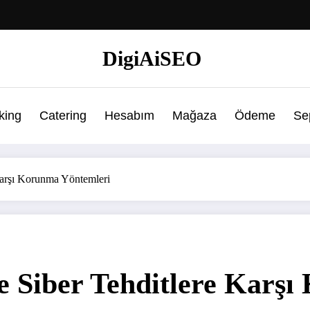
DigiAiSEO
king
Catering
Hesabım
Mağaza
Ödeme
Se
 Karşı Korunma Yöntemleri
ve Siber Tehditlere Karş