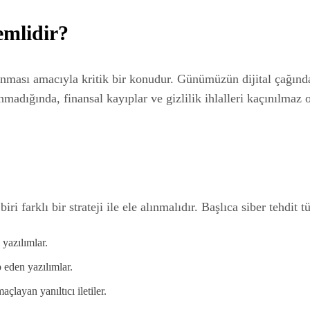
emlidir?
nması amacıyla kritik bir konudur. Günümüzün dijital çağında, s
madığında, finansal kayıplar ve gizlilik ihlalleri kaçınılmaz o
iri farklı bir strateji ile ele alınmalıdır. Başlıca siber tehdit tü
yazılımlar.
p eden yazılımlar.
çlayan yanıltıcı iletiler.