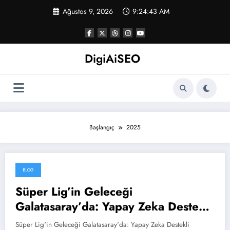
İçeriğe
Ağustos 9, 2026
9:24:44 AM
atla
DigiAiSEO
Başlangıç
2025
BLOG
Aralık 12, 2025
Süper Lig’in Geleceği
Galatasaray’da: Yapay Zeka Destekli
Antrenmanlarla Rekorlara
Süper Lig'in Geleceği Galatasaray'da: Yapay Zeka Destekli