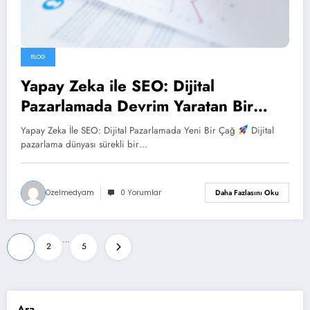
BLOG
Yapay Zeka ile SEO: Dijital
Pazarlamada Devrim Yaratan Bir
Dönüşüm
Yapay Zeka İle SEO: Dijital Pazarlamada Yeni Bir Çağ
Dijital
pazarlama dünyası sürekli bir…
Ozelmedyam
0 Yorumlar
Daha Fazlasını Oku
Yazı
…
1
2
5
sayfalandırması
Ara