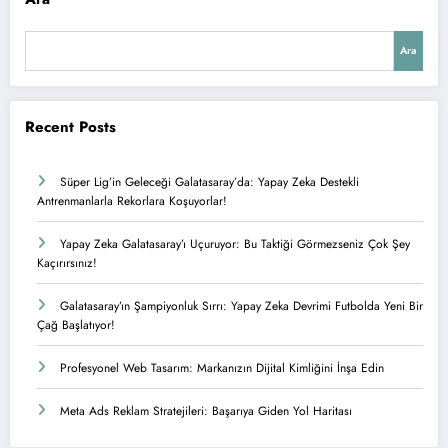
Ara
Recent Posts
Süper Lig’in Geleceği Galatasaray’da: Yapay Zeka Destekli
Antrenmanlarla Rekorlara Koşuyorlar!
Yapay Zeka Galatasaray’ı Uçuruyor: Bu Taktiği Görmezseniz Çok Şey
Kaçırırsınız!
Galatasaray’ın Şampiyonluk Sırrı: Yapay Zeka Devrimi Futbolda Yeni Bir
Çağ Başlatıyor!
Profesyonel Web Tasarım: Markanızın Dijital Kimliğini İnşa Edin
Meta Ads Reklam Stratejileri: Başarıya Giden Yol Haritası