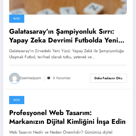
BLOG
Galatasaray’ın Şampiyonluk Sırrı:
Yapay Zeka Devrimi Futbolda Yeni
Bir Çağ Başlatıyor!
Galatasaray'ın Zirvedeki Yeni Yüzü: Yapay Zekâ ile Şampiyonluğa
Ulaşmak Futbol, tarihsel olarak tutku, yetenek ve…
Ozelmedyam
0 Yorumlar
Daha Fazlasını Oku
BLOG
Aralık 7, 2025
Profesyonel Web Tasarım:
Markanızın Dijital Kimliğini İnşa Edin
Web Tasarım Nedir ve Neden Önemlidir? Günümüz dijital