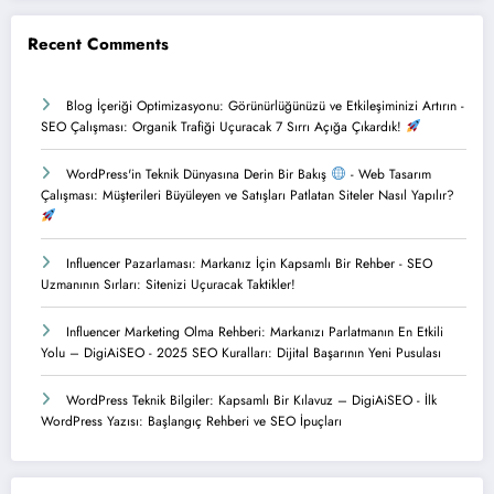
Recent Comments
Blog İçeriği Optimizasyonu: Görünürlüğünüzü ve Etkileşiminizi Artırın
-
SEO Çalışması: Organik Trafiği Uçuracak 7 Sırrı Açığa Çıkardık!
WordPress'in Teknik Dünyasına Derin Bir Bakış
-
Web Tasarım
Çalışması: Müşterileri Büyüleyen ve Satışları Patlatan Siteler Nasıl Yapılır?
Influencer Pazarlaması: Markanız İçin Kapsamlı Bir Rehber
-
SEO
Uzmanının Sırları: Sitenizi Uçuracak Taktikler!
Influencer Marketing Olma Rehberi: Markanızı Parlatmanın En Etkili
Yolu – DigiAiSEO
-
2025 SEO Kuralları: Dijital Başarının Yeni Pusulası
WordPress Teknik Bilgiler: Kapsamlı Bir Kılavuz – DigiAiSEO
-
İlk
WordPress Yazısı: Başlangıç Rehberi ve SEO İpuçları